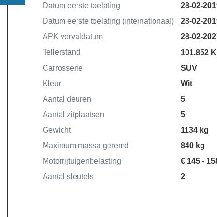
Datum eerste toelating
28-02-201
-Professionele poetsbeurt exterieur en
Datum eerste toelating (internationaal)
28-02-201
interieur.
-Minimaal 25,- brandstof.
APK vervaldatum
28-02-202
-Gratis vervangend vervoer.
Tellerstand
101.852 
-Tenaamstelling nieuwe auto op uw
Carrosserie
SUV
naam.
-*Navigatie updates mogelijk voor
Kleur
Wit
inkoopsprijs.
Aantal deuren
5
Aantal zitplaatsen
5
Kortom zorgeloos op weg.
Gewicht
1134 kg
Maximum massa geremd
840 kg
Motorrijtuigenbelasting
€ 145 - 15
Aantal sleutels
2