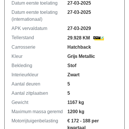
-Complete kwaliteitscontrole
Datum eerste toelating
27-03-2025
-1 jaar pechhulpservice 24/7 +
Datum eerste toelating
27-03-2025
Privileges van Auto Oosterhof
(internationaal)
-Professionele poetsbeurt exterieur en
APK vervaldatum
27-03-2029
interieur
-Minimaal 25,- brandstof
Tellerstand
29.928 KM
-Tenaamstelling nieuwe auto op uw
Carrosserie
Hatchback
naam
Kleur
Grijs Metallic
Kortom zorgeloos op weg.
Bekleding
Stof
Interieurkleur
Zwart
Aantal deuren
5
Aantal zitplaatsen
5
Gewicht
1167 kg
Maximum massa geremd
1200 kg
Motorrijtuigenbelasting
€ 172 - 188 per
kwartaal