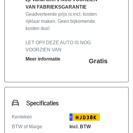
VAN FABRIEKSGARANTIE
Geadverteerde prijs is incl. kosten
rijklaar maken. Geen bijkomende
kosten dus!
LET OP!! DEZE AUTO IS NOG
VOORZIEN VAN
FABRIEKSGARANTIE, LET OP!!
Meer informatie
Gratis
Deze auto heeft standaard 2 jaar
fabrieksgarantie en 4 jaar APK vanaf
de 1ste tenaamstelling Deel 1.
Onze occasions staan inclusief
Specificaties
-Onderhoudsbeurt volgens
FABRIEKSOPGAVE IVM
Kenteken
HJD38K
NL
FABRIEKSGARANTIE!
BTW of Marge
Incl. BTW
-48 maand APK vanaf deel 1