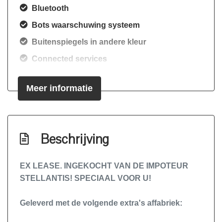
Bluetooth
Bots waarschuwing systeem
Buitenspiegels in andere kleur
Connected services
Dak in carrosseriekleur
Meer informatie
Dodehoek detectie
Draadloze telefoonlader
Elektronisch stabiliteits programma
Beschrijving
Extra getinte zijruiten en achterruit
Hoofd airbag(s) voor
EX LEASE. INGEKOCHT VAN DE IMPOTEUR
Keyless entry/start
STELLANTIS! SPECIAAL VOOR U!
Lichtmetalen velgen meer-spaaks 16"
Geleverd met de volgende extra's affabriek:
Luxe stoffen bekleding