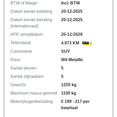
BTW of Marge
Incl. BTW
Garantie is beschikbaar voor alle
personenauto's en bedrijfsauto's met
Datum eerste toelating
20-12-2025
uitzonderingen zie de site van
Datum eerste toelating
20-12-2025
stellantis. Dit exclusieve programma
(internationaal)
dekt essentiële voertuigonderdelen
APK vervaldatum
20-12-2029
zoals de motor, transmissie en
aandrijflijn voor alle nieuwe voertuigen
Tellerstand
4.973 KM
die worden verkocht. Stellantis Care
Carrosserie
SUV
Garantie onderstreept het streven van
Kleur
Wit Metallic
de auto naar kwaliteit en
betrouwbaarheid.
Aantal deuren
5
Aantal zitplaatsen
5
Gewicht
1255 kg
Maximum massa geremd
1100 kg
Motorrijtuigenbelasting
€ 199 - 217 per
kwartaal