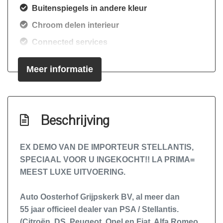
Buitenspiegels in andere kleur
Chroom delen interieur
Connected services
Cruise control adaptief met stop&go en
Meer informatie
stuurhulp
Dodehoek detectie
Draadloze telefoonlader
Beschrijving
Elektrisch bedienbare achterklep met
sensorsturing
EX DEMO VAN DE IMPORTEUR STELLANTIS,
Elektronisch stabiliteits programma
SPECIAAL VOOR U INGEKOCHT!! LA PRIMA=
Hoofd airbag(s) achter
MEEST LUXE UITVOERING.
Hoofd airbag(s) voor
Auto Oosterhof Grijpskerk BV, al meer dan
Keyless start
55
jaar officieel dealer van
PSA / Stellantis.
Led mistlampen
(Citroën, DS, Peugeot, Opel en Fiat, Alfa Romeo