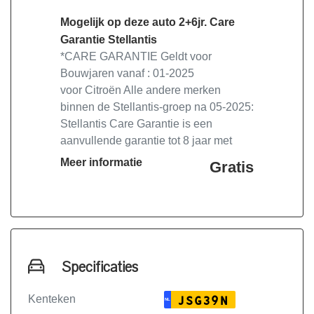
de 1ste tenaamstelling Deel 1.
Mogelijk op deze auto 2+6jr. Care
Onze occasions staan inclusief
Garantie Stellantis
*CARE GARANTIE Geldt voor
-Onderhoudsbeurt volgens
Bouwjaren vanaf : 01-2025
FABRIEKSOPGAVE IVM
voor Citroën Alle andere merken
FABRIEKSGARANTIE!
binnen de Stellantis-groep na 05-2025:
-48 maand APK vanaf deel 1
Stellantis Care Garantie is een
-Complete kwaliteitscontrole
aanvullende garantie tot 8 jaar met
-1 jaar pechhulpservice 24/7 +
speciale dekking die wordt geactiveerd
Meer informatie
Gratis
Privileges van Auto Oosterhof
na het aanbevolen jaarlijkse
-Professionele poetsbeurt exterieur en
onderhoud van uw Stellantis auto bij
interieur
een officieel Servicepunt. Het is geldig
-Minimaal 25,- brandstof
tot de volgende vereiste
-Tenaamstelling nieuwe auto op uw
onderhoudsafspraak en binnen 8 jaar
naam
en/of 160.000 km, afhankelijk van wat
Specificaties
Kortom zorgeloos op weg.
het eerst wordt bereikt, in
overeenstemming met de voorwaarden
Kenteken
JSG39N
NL
van het programma. Stellantis Care