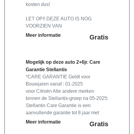
kosten dus!
LET OP!! DEZE AUTO IS NOG
VOORZIEN VAN
FABRIEKSGARANTIE, LET OP!!
Meer informatie
Gratis
Deze auto heeft standaard 2 jaar
fabrieksgarantie en 4 jaar APK vanaf
de 1ste tenaamstelling Deel 1.
Mogelijk op deze auto 2+6jr. Care
Onze occasions staan inclusief
Garantie Stellantis
*CARE GARANTIE Geldt voor
-Onderhoudsbeurt volgens
Bouwjaren vanaf : 01-2025
FABRIEKSOPGAVE IVM
voor Citroën Alle andere merken
FABRIEKSGARANTIE!
binnen de Stellantis-groep na 05-2025:
-48 maand APK vanaf deel 1
Stellantis Care Garantie is een
-Complete kwaliteitscontrole
aanvullende garantie tot 8 jaar met
-1 jaar pechhulpservice 24/7 +
speciale dekking die wordt geactiveerd
Meer informatie
Gratis
Privileges van Auto Oosterhof
na het aanbevolen jaarlijkse
-Professionele poetsbeurt exterieur en