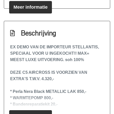
Bestuurdersairbag
Meer informatie
Bluetooth
Bots waarschuwing systeem
Connected services
Beschrijving
Cruise control adaptief met stop&go en
stuurhulp
EX DEMO VAN DE IMPORTEUR STELLANTIS,
SPECIAAL VOOR U INGEKOCHT!! MAX=
Dodehoek detectie
MEEST LUXE UITVOERING. soh 100%
Draadloze telefoonlader
Elektronisch stabiliteits programma
DEZE C5 AIRCROSS IS VOORZIEN VAN
EXTRA'S T.W.V. 4.320,-
Elektronische remkrachtverdeling
Hoofd airbag(s) achter
* Perla Nera Black METALLIC LAK
850,-
Hoofd airbag(s) voor
* WARMTEPOMP
800,-
* Bandenreparatiekit
20,-
Keyless start
* Verwarmbare voorruit
200,-