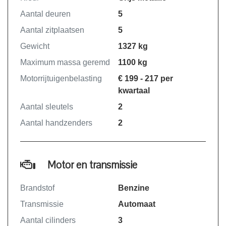
Aantal deuren
5
VOOR KOPERS DIE NIET UIT DE
Aantal zitplaatsen
5
BUURT KOMEN :
Gewicht
1327 kg
*ACTIE : 12 maand CARGarantie
Meerprijs ; € 450,-
Maximum massa geremd
1100 kg
( Met deze verzekering CARGarantie
Motorrijtuigenbelasting
€ 199 - 217 per
kunt u bij uw eigen dealer terecht in uw
kwartaal
woonplaats)
Aantal sleutels
2
Aantal handzenders
2
Auto's met een leeftijd TOT 7 jaar
kunnen worden voorzien van 12
Motor en transmissie
maand CARGarantie meerprijs 450,-
Brandstof
Benzine
Auto's van 7 tot 10 jaar kunnen worden
Transmissie
Automaat
voorzien van 12 maand CarGarantie
meerprijs 950,-
Aantal cilinders
3