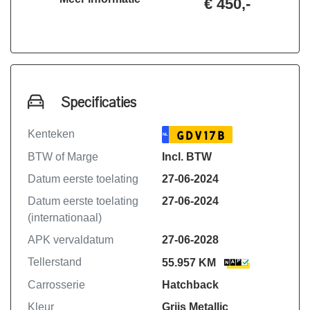
€ 450,-
Voor mensen niet uit de buurt een
beter dit af te sluiten.
-Onderhoudsbeurt volgens
fabrieksschema
-Minimaal 12 maand APK.
-Complete kwaliteitscontrole (bovag 40
Specificaties
punten check.)
-Banden met een profieldiepte minder
Kenteken
GDV17B
NL
dan 3 mm, worden automatisch
BTW of Marge
Incl. BTW
vervangen voor nieuwe.
-1 jaar pechhulpservice 24/7 (Europa +
Datum eerste toelating
27-06-2024
Woonplaats dekking.)
Datum eerste toelating
27-06-2024
-Professionele poetsbeurt exterieur en
(internationaal)
interieur.
APK vervaldatum
27-06-2028
-Minimaal 25,- brandstof.
-Tenaamstelling nieuwe auto op uw
Tellerstand
55.957 KM
naam.
Carrosserie
Hatchback
- Navigatie updates mogelijk voor
Kleur
Grijs Metallic
inkoopsprijs.