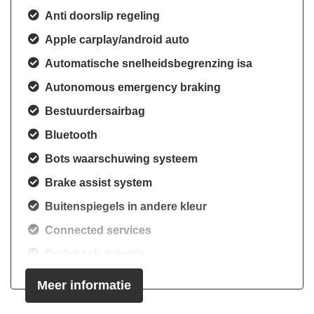
Anti doorslip regeling
Apple carplay/android auto
Automatische snelheidsbegrenzing isa
Autonomous emergency braking
Bestuurdersairbag
Bluetooth
Bots waarschuwing systeem
Brake assist system
Buitenspiegels in andere kleur
Connected services
Dodehoek detectie
Dodehoekdetectie met correctie
Meer informatie
Draadloze telefoonlader