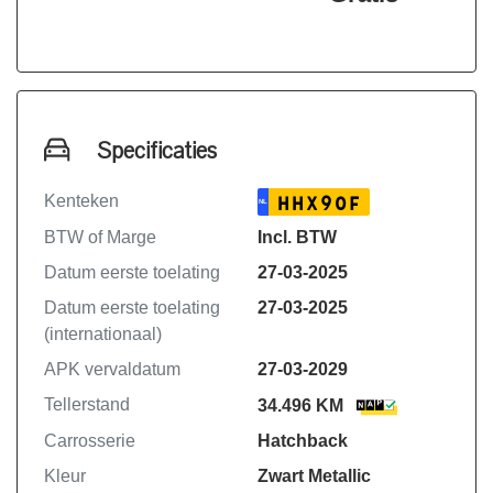
Deze auto heeft standaard 2 jaar
fabrieksgarantie en 4 jaar APK vanaf
de 1ste tenaamstelling Deel 1.
Onze occasions staan inclusief
Specificaties
-Onderhoudsbeurt volgens
FABRIEKSOPGAVE IVM
Kenteken
HHX90F
NL
FABRIEKSGARANTIE!
BTW of Marge
Incl. BTW
-48 maand APK vanaf deel 1
-Complete kwaliteitscontrole
Datum eerste toelating
27-03-2025
-1 jaar pechhulpservice 24/7 +
Datum eerste toelating
27-03-2025
Privileges van Auto Oosterhof
(internationaal)
-Professionele poetsbeurt exterieur en
APK vervaldatum
27-03-2029
interieur
-Minimaal 25,- brandstof
Tellerstand
34.496 KM
-Tenaamstelling nieuwe auto op uw
Carrosserie
Hatchback
naam
Kleur
Zwart Metallic
Kortom zorgeloos op weg.