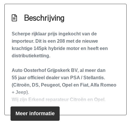
Elektronisch stabiliteits programma
Elektronische remkrachtverdeling
Beschrijving
Full-led koplampen
Scherpe rijklaar prijs ingekocht van de
Hemelbekleding donker
importeur. Dit is een 208 met de nieuwe
Hoofd airbag(s) achter
krachtige 145pk hybride motor en heeft een
Hoofd airbag(s) voor
distributieketting.
Keyless start
Auto Oosterhof Grijpskerk BV, al meer dan
Multimedia scherm standaard
55
jaar officieel dealer van
PSA / Stellantis.
Passagiersairbag
(Citroën, DS, Peugeot, Opel en Fiat, Alfa Romeo
+ Jeep).
Rijstrooksensor met correctie
Wij zijn
Erkend reparateur Citroën en Opel.
Sfeerverlichting
Financiering of verzekering nodig? Auto
Meer informatie
Oosterhof regelt het voor u terwijl u wacht.
Volledig digitaal instrumentenpaneel
Zij airbag(s) voor
Iedere dag zijn wij gepassioneerd met ons werk